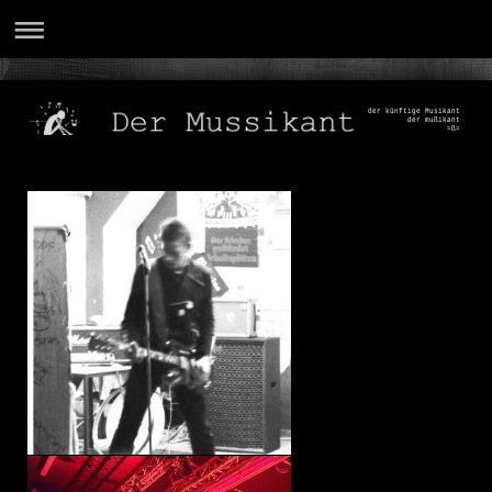
der künftige Musikant
der mußikant
=ß=