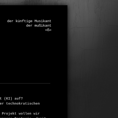
der künftige Musikant
der mußikant
=ß=
:
t (KI) auf?
er technokratischen
 Projekt wollen wir