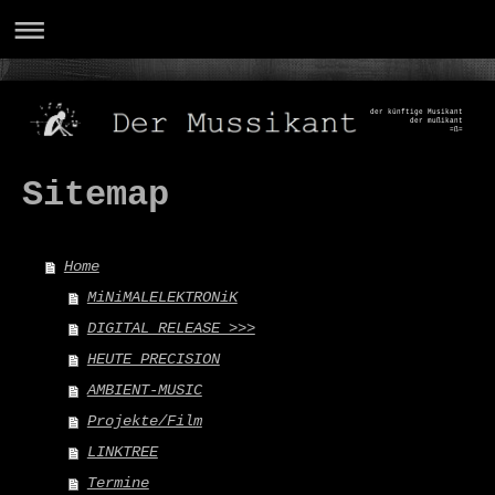
der künftige Musikant
der mußikant
=ß=
Sitemap
Home
MiNiMALELEKTRONiK
DIGITAL RELEASE >>>
HEUTE PRECISION
AMBIENT-MUSIC
Projekte/Film
LINKTREE
Termine